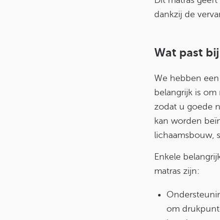
dankzij de verv
Wat past bi
We hebben een b
belangrijk is om
zodat u goede na
kan worden beïnv
lichaamsbouw, 
Enkele belangri
matras zijn:
Ondersteunin
om drukpunte