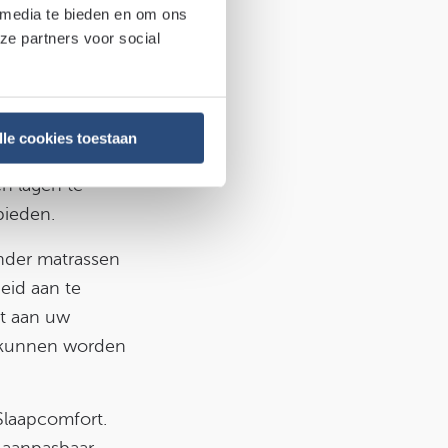
 media te bieden en om ons
ze partners voor social
lle cookies toestaan
an uw lichaam en
n lagen te
bieden.
onder matrassen
eid aan te
t aan uw
e kunnen worden
Slaapcomfort.
g aanpasbaar