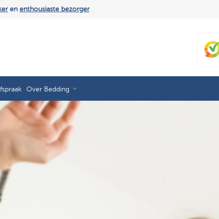
ker
en
enthousiaste bezorger
fspraak
Over Bedding