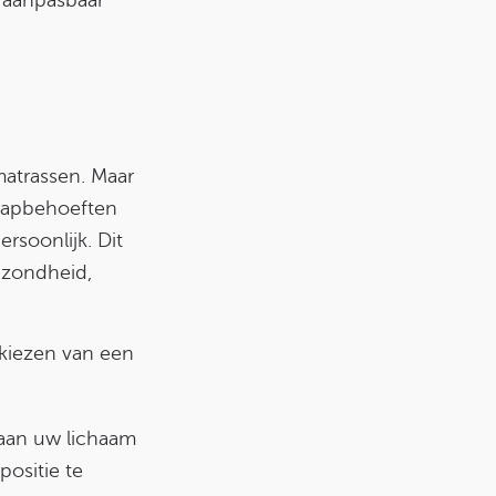
atrassen. Maar
laapbehoeften
rsoonlijk. Dit
ezondheid,
 kiezen van een
aan uw lichaam
ositie te