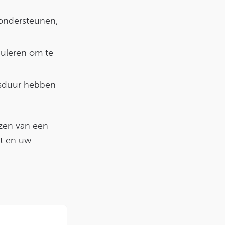
ondersteunen,
guleren om te
nsduur hebben
ezen van een
st en uw