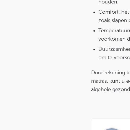
houden.
Comfort: het
zoals slapen o
Temperatuurr
voorkomen dat
Duurzaamheid
om te voorko
Door rekening t
matras, kunt u 
algehele gezondh