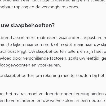
angbare toplaag en de vervangbare zones.
j uw slaapbehoeften?
reed assortiment matrassen, waaronder aanpasbare m
 niet te kijken naar een merk of model, maar naar uw s
chtrust krijgt. Uw slaapbehoeften tellen, en zijn heel pe
loed door verschillende factoren, zoals uw leeftijd, g
slaapgewoonten en voorkeuren.
jke slaapbehoeften om rekening mee te houden bij het
g: het matras moet voldoende ondersteuning bieden 
n te verminderen en uw wervelkolom in een neutrale p