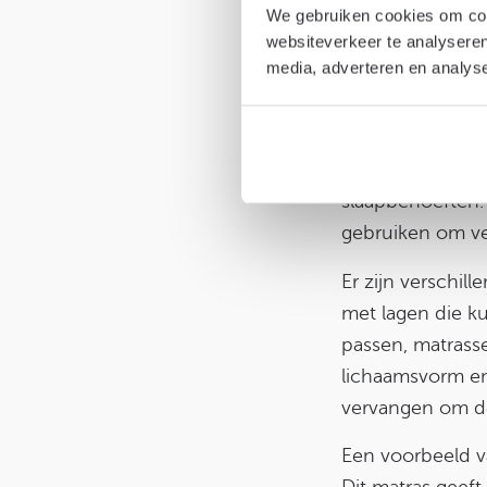
We gebruiken cookies om cont
websiteverkeer te analyseren
media, adverteren en analys
Wat is een 
Aanpasbare matr
slaapbehoeften. 
gebruiken om ve
Er zijn verschi
met lagen die k
passen, matrass
lichaamsvorm en
vervangen om de
Een voorbeeld v
Dit matras geeft