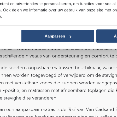
ent en advertenties te personaliseren, om functies voor social
. Ook delen we informatie over uw gebruik van onze site met on
e.
aanpasbaar matras?
Aanpassen
A
assen zijn matrassen die kunnen worden aangepast a
Dit kan worden bereikt door verschillende materialen e
rschillende niveaus van ondersteuning en comfort te 
llende soorten aanpasbare matrassen beschikbaar, waar
unnen worden toegevoegd of verwijderd om de stevigh
en met verstelbare zones die kunnen worden aangepas
 -positie, en matrassen met afneembare toplagen di
 stevigheid te veranderen.
an een aanpasbaar matras is de ‘9si’ van Van Cadsand 
 uw lichaam een krachtige ondersteuning en is volledi