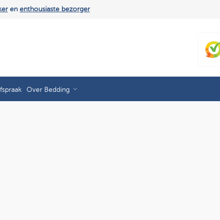
ker
en
enthousiaste bezorger
fspraak
Over Bedding