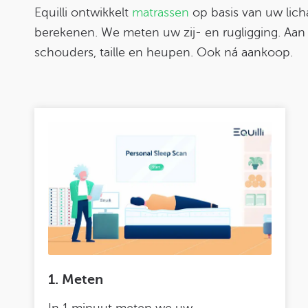
Equilli ontwikkelt
matrassen
op basis van uw lich
berekenen. We meten uw zij- en rugligging. Aan 
schouders, taille en heupen. Ook ná aankoop.
1. Meten
In 1 minuut meten we uw