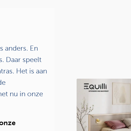
is anders. En
. Daar speelt
ras. Het is aan
de
het nu in onze
 onze