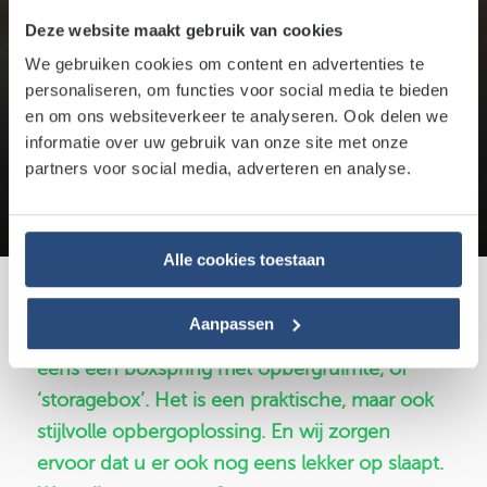
van een boxspring
Deze website maakt gebruik van cookies
met opbergruimte
We gebruiken cookies om content en advertenties te
personaliseren, om functies voor social media te bieden
en om ons websiteverkeer te analyseren. Ook delen we
31 januari 2024
5 minuten leestijd
informatie over uw gebruik van onze site met onze
partners voor social media, adverteren en analyse.
Door:
Sjoerd
Alle cookies toestaan
Heeft u weinig woonoppervlakte? Of
Aanpassen
behoefte aan extra opslagruimte? Overweeg
eens een boxspring met opbergruimte, of
‘storagebox’. Het is een praktische, maar ook
stijlvolle opbergoplossing. En wij zorgen
ervoor dat u er ook nog eens lekker op slaapt.