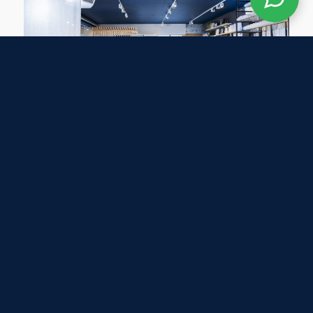
Wat is een slaapscan en hoe werkt
het?
Wat is een slaapscan en hoe werkt het? De
slaapscan...
Lees meer