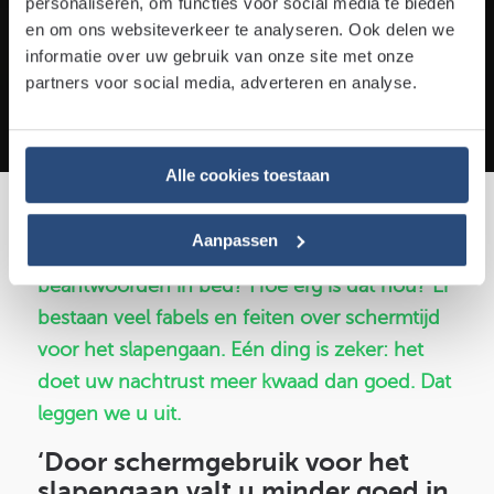
personaliseren, om functies voor social media te bieden
en om ons websiteverkeer te analyseren. Ook delen we
21 augustus 2023
5 minuten leestijd
informatie over uw gebruik van onze site met onze
partners voor social media, adverteren en analyse.
Door:
Sjoerd
Alle cookies toestaan
Gedachteloos door uw tijdlijn scrollen voor
Aanpassen
het slapengaan? Of nog even snel wat appjes
beantwoorden in bed? Hoe erg is dat nou? Er
bestaan veel fabels en feiten over schermtijd
voor het slapengaan. Eén ding is zeker: het
doet uw nachtrust meer kwaad dan goed. Dat
leggen we u uit.
‘Door schermgebruik voor het
slapengaan valt u minder goed in