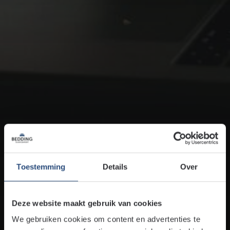
Toestemming
Details
Over
Schermtijd voor het
slapengaan: drie
Deze website maakt gebruik van cookies
fabels en feiten
We gebruiken cookies om content en advertenties te