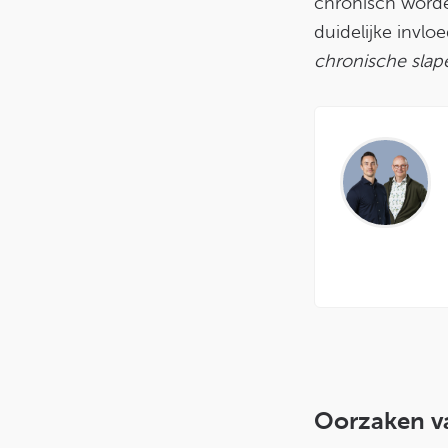
chronisch worden
duidelijke invlo
chronische slap
Oorzaken v