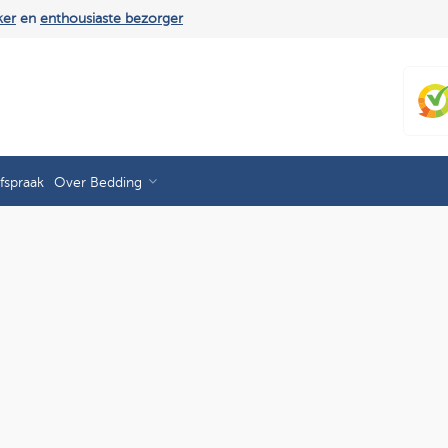
ker
en
enthousiaste bezorger
fspraak
Over Bedding