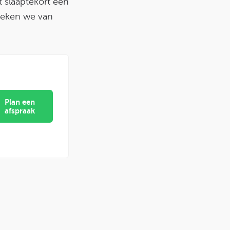
t slaaptekort een
preken we van
Plan een
afspraak