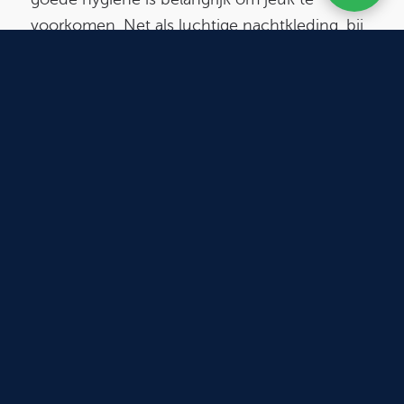
voorkomen. Net als luchtige nachtkleding, bij
voorkeur van katoen. Zorg er daarnaast voor
dat je huid niet te droog is wanneer je jeuk
hebt, gebruik een anti-allergene voedende
crème.
Hier vind je meer tips
.
6. Tips tegen een jetlag:
Zorg voor voldoende ontspanning en rust
wanneer je moeilijk de slaap kunt vatten en
laat je vooral niet verleiden door blauwe
schermen, zoals je telefoon. Vermijd
bovendien vette maaltijden, zodat je
spijsverteringsstelsel minder belast wordt.
Hier
vind je meer tips
.