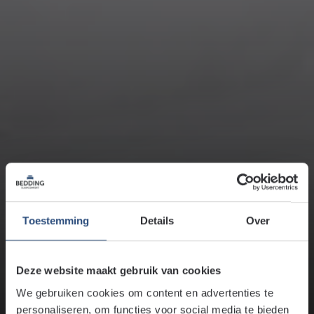
Toestemming
Details
Over
7 veelvoorkomende
slaapproblemen: zo
Deze website maakt gebruik van cookies
voorkom je ze
We gebruiken cookies om content en advertenties te
personaliseren, om functies voor social media te bieden