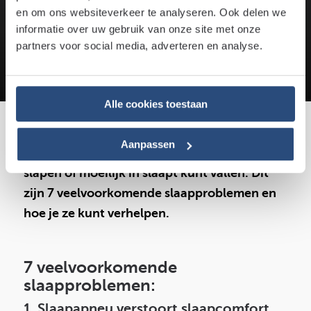
en om ons websiteverkeer te analyseren. Ook delen we
5 januari 2022
3 minuten leestijd
informatie over uw gebruik van onze site met onze
partners voor social media, adverteren en analyse.
Door:
Sjoerd
Alle cookies toestaan
Piekeren, rusteloze benen, zwangerschap. Er
Aanpassen
zijn tal van redenen waardoor je niet kunt
slapen of moeilijk in slaapt kunt vallen. Dit
zijn 7 veelvoorkomende slaapproblemen en
hoe je ze kunt verhelpen.
7 veelvoorkomende
slaapproblemen:
1. Slaapapneu verstoort slaapcomfort